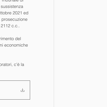
 sussistenza 
 ottobre 2021 ed 
lla prosecuzione 
. 2112 c.c..
erimento del 
oni economiche 
ratori, c'è la 